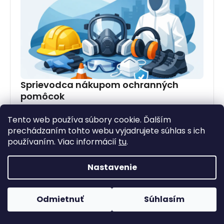
Sprievodca nákupom ochranných
pomôcok
Sprievodca nákupom ochranných pomôcok vám
Tento web používa súbory cookie. Ďalším
pomôže vybrať rukavice, rúška a respirátory podľa
prechádzaním tohto webu vyjadrujete súhlas s ich
použitia, komfortu, ceny aj balenia.
27. mája 2026
používaním. Viac informácií
tu
.
Nastavenie
Odmietnuť
Súhlasím