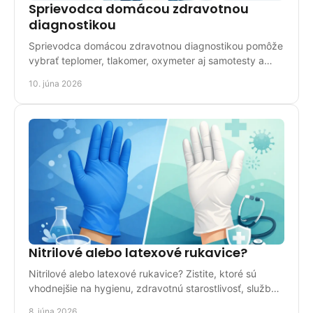
Sprievodca domácou zdravotnou
diagnostikou
Sprievodca domácou zdravotnou diagnostikou pomôže
vybrať teplomer, tlakomer, oxymeter aj samotesty a
ukáže, kedy už nestačí domáce meranie.
10. júna 2026
Nitrilové alebo latexové rukavice?
Nitrilové alebo latexové rukavice? Zistite, ktoré sú
vhodnejšie na hygienu, zdravotnú starostlivosť, služby
aj bežné použitie doma.
8. júna 2026