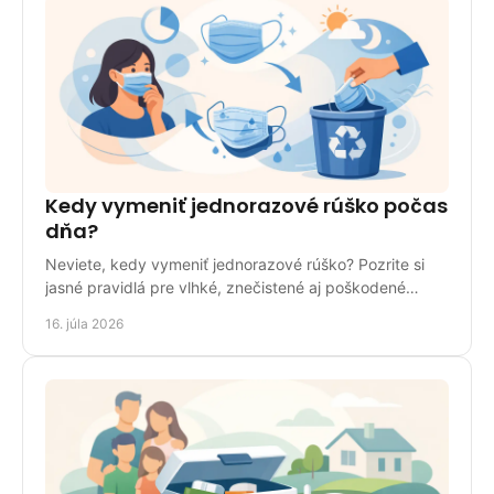
Kedy vymeniť jednorazové rúško počas
dňa?
Neviete, kedy vymeniť jednorazové rúško? Pozrite si
jasné pravidlá pre vlhké, znečistené aj poškodené
rúško doma, v práci a na cestách bezpečne každý deň.
16. júla 2026