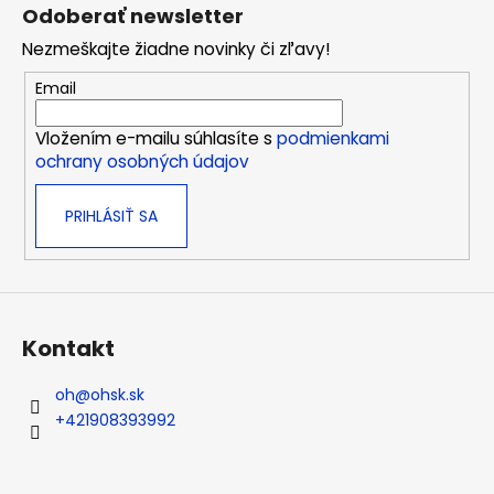
á
á
č
Odoberať newsletter
d
a
p
a
m
Nezmeškajte žiadne novinky či zľavy!
ä
c
e
t
Email
i
i
e
Vložením e-mailu súhlasíte s
podmienkami
NITRILOVÉ
e
p
NEPUDROVANÉ
ochrany osobných údajov
r
RUKAVICE
v
MODRÉ
100
PRIHLÁSIŤ SA
k
KS/BAL.
y
€4,55
v
ý
p
i
Kontakt
s
u
oh
@
ohsk.sk
+421908393992