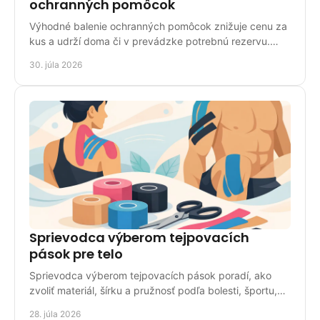
ochranných pomôcok
Výhodné balenie ochranných pomôcok znižuje cenu za
kus a udrží doma či v prevádzke potrebnú rezervu.
Vyberajte správne podľa spotreby, noriem a použitia.
30. júla 2026
Sprievodca výberom tejpovacích
pások pre telo
Sprievodca výberom tejpovacích pások poradí, ako
zvoliť materiál, šírku a pružnosť podľa bolesti, športu,
pokožky a miesta aplikácie pri bežnom použití.
28. júla 2026