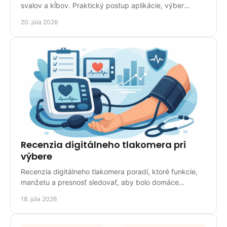
svalov a kĺbov. Praktický postup aplikácie, výber
pásky, chyby aj bezpečnostné upozornenia aj doma.
20. júla 2026
Recenzia digitálneho tlakomera pri
výbere
Recenzia digitálneho tlakomera poradí, ktoré funkcie,
manžetu a presnosť sledovať, aby bolo domáce
meranie tlaku spoľahlivé a pohodlné pre celú rodinu.
18. júla 2026