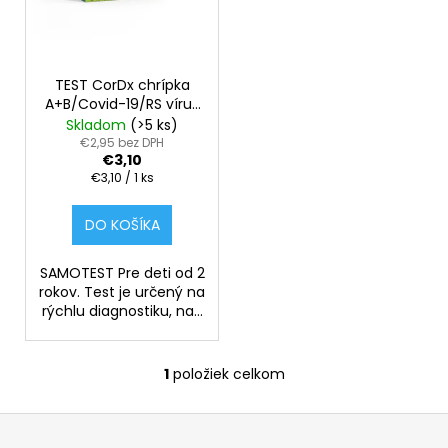
s
o
á
p
d
j
r
u
s
o
TEST CorDx chrípka
k
ť
A+B/Covid-19/RS vírus
d
t
?
SAMOTEST
Skladom
(>5 ks)
u
o
€2,95 bez DPH
€3,10
k
v
Jednotková
€3,10 / 1 ks
t
cena:
o
DO KOŠÍKA
HĽADAŤ
v
SAMOTEST Pre deti od 2
rokov. Test je určený na
rýchlu diagnostiku, na...
O
d
p
1
položiek celkom
O
o
v
r
Z
l
ú