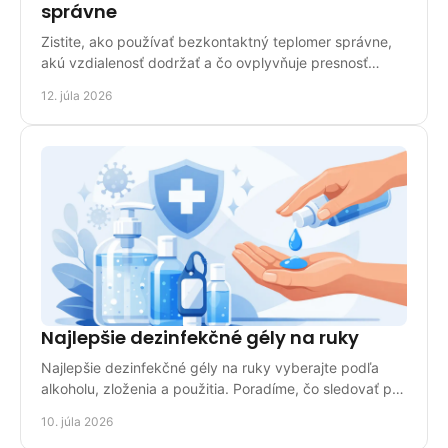
správne
Zistite, ako používať bezkontaktný teplomer správne,
akú vzdialenosť dodržať a čo ovplyvňuje presnosť
merania u detí aj dospelých doma pri bežnej kontrole.
12. júla 2026
Najlepšie dezinfekčné gély na ruky
Najlepšie dezinfekčné gély na ruky vyberajte podľa
alkoholu, zloženia a použitia. Poradíme, čo sledovať pri
kúpe pre domov aj prácu.
10. júla 2026