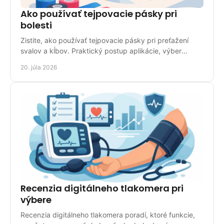
Ako používať tejpovacie pásky pri
bolesti
Zistite, ako používať tejpovacie pásky pri preťažení
svalov a kĺbov. Praktický postup aplikácie, výber
pásky, chyby aj bezpečnostné upozornenia aj doma.
20. júla 2026
Recenzia digitálneho tlakomera pri
výbere
Recenzia digitálneho tlakomera poradí, ktoré funkcie,