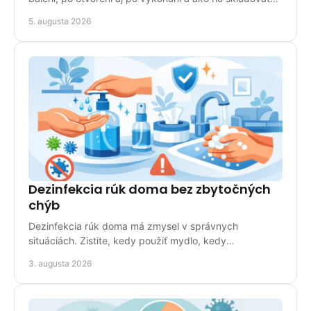
správne doma pre presný a spoľahlivý výsledok.
5. augusta 2026
Dezinfekcia rúk doma bez zbytočných
chýb
Dezinfekcia rúk doma má zmysel v správnych
situáciách. Zistite, kedy použiť mydlo, kedy
dezinfekčný prípravok a ako chrániť pokožku v bežnej
3. augusta 2026
domácnosti.