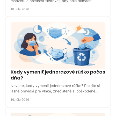
manžetu a presnosť sledovať, aby bolo domáce
meranie tlaku spoľahlivé a pohodlné pre celú rodinu.
18. júla 2026
Kedy vymeniť jednorazové rúško počas
dňa?
Neviete, kedy vymeniť jednorazové rúško? Pozrite si
jasné pravidlá pre vlhké, znečistené aj poškodené
rúško doma, v práci a na cestách bezpečne každý deň.
16. júla 2026