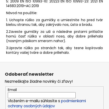
5: 2009 EN ISO 10993-10: 20223 EN ISO 10993-23: 2021 EN
14683:2019+AC:2019
Návod na použitie:
1. Uchopte rúško za gumičky a umiestnite ho pred tvár
bielou stranou tak, aby zakrývalo nos, ústa a bradu.
2.Zaveste gumičky za uši a následne prstami pritlačte
hornú časť rúška v oblasti nosa, aby dobre priliehala
(nosným pásikom smerom nahor).
3.Upravte rúško po stranách tak, aby tesne kopírovalo
kontúry vašej tváre a dobre priliehalo.
Z
á
Odoberať newsletter
p
Nezmeškajte žiadne novinky či zľavy!
ä
t
Email
i
Vložením e-mailu súhlasíte s
podmienkami
e
ochrany osobných údajov