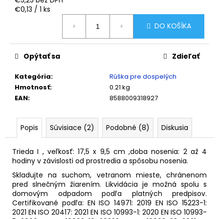
č
Jednotková
€0,13 / 1 ks
a
cena:
m
DO KOŠÍKA
e
Opýtať sa
Zdieľať
RESPIRÁTOR
BIELY
Kategória
:
Rúška pre dospelých
FFP2
NR
Hmotnosť
:
0.21 kg
D
EAN
:
8588009318927
PRE
DOSPELÝCH
10KS/BAL.
Popis
Súvisiace (2)
Podobné (8)
Diskusia
€3,11
Trieda I , veľkosť: 17,5 x 9,5 cm ,doba nosenia: 2 až 4
hodiny v závislosti od prostredia a spôsobu nosenia.
Skladujte na suchom, vetranom mieste, chránenom
pred slnečným žiarením. Likvidácia je možná spolu s
domovým odpadom podľa platných predpisov.
Certifikované podľa: EN ISO 14971: 2019 EN ISO 15223-1:
2021 EN ISO 20417: 2021 EN ISO 10993-1: 2020 EN ISO 10993-