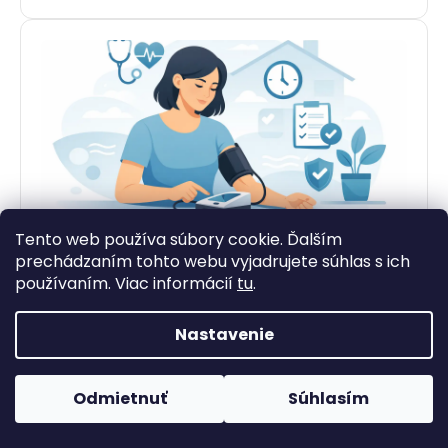
Ako merať tlak doma správne a bez
Tento web používa súbory cookie. Ďalším
chýb
prechádzaním tohto webu vyjadrujete súhlas s ich
používaním. Viac informácií
tu
.
Ako merať tlak doma správne? Zistite, kedy merať, ako
sedieť, čo skresľuje výsledok a kedy je čas riešiť tlak s
lekárom.
Nastavenie
4. júna 2026
Odmietnuť
Súhlasím