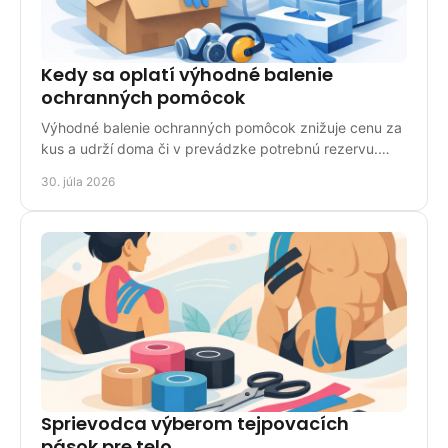
Kedy sa oplatí výhodné balenie
ochranných pomôcok
Výhodné balenie ochranných pomôcok znižuje cenu za
kus a udrží doma či v prevádzke potrebnú rezervu.
Vyberajte správne podľa spotreby, noriem a použitia.
30. júla 2026
Sprievodca výberom tejpovacích
pások pre telo