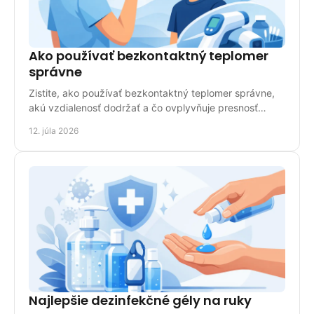
Ako používať bezkontaktný teplomer
správne
Zistite, ako používať bezkontaktný teplomer správne,
akú vzdialenosť dodržať a čo ovplyvňuje presnosť
merania u detí aj dospelých doma pri bežnej kontrole.
12. júla 2026
Najlepšie dezinfekčné gély na ruky