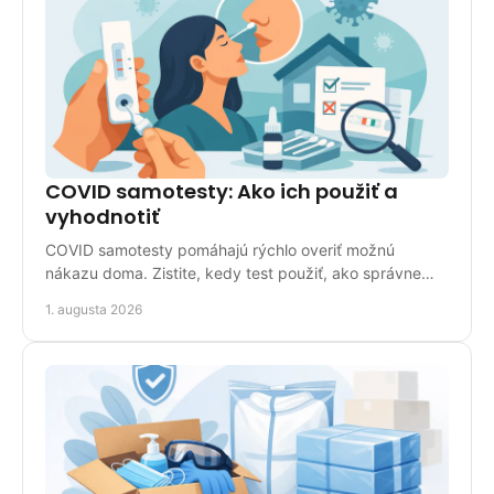
COVID samotesty: Ako ich použiť a
vyhodnotiť
COVID samotesty pomáhajú rýchlo overiť možnú
nákazu doma. Zistite, kedy test použiť, ako správne
odobrať vzorku a čo znamená výsledok pri pozitívnom
1. augusta 2026
náleze.