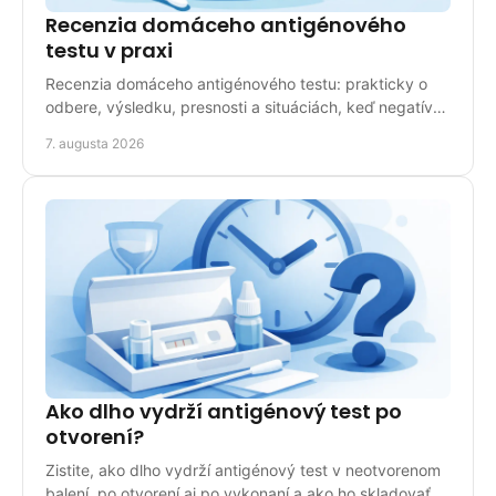
Recenzia domáceho antigénového
testu v praxi
Recenzia domáceho antigénového testu: prakticky o
odbere, výsledku, presnosti a situáciách, keď negatívny
test treba zopakovať alebo riešiť s lekárom.
7. augusta 2026
Ako dlho vydrží antigénový test po
otvorení?
Zistite, ako dlho vydrží antigénový test v neotvorenom
balení, po otvorení aj po vykonaní a ako ho skladovať