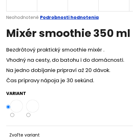
á
j
Priemerné
Neohodnotené
Podrobnosti hodnotenia
s
hodnotenie
Mixér smoothie 350 ml
produktu
ť
je
?
0,0
z
Bezdrôtový praktický smoothie mixér .
5
hviezdičiek.
Vhodný na cesty, do batohu i do domácnosti.
Na jedno dobíjanie pripraví až 20 dávok.
HĽADAŤ
Čas prípravy nápoja je 30 sekúnd.
VARIANT
O
d
p
o
r
ú
Zvoľte variant