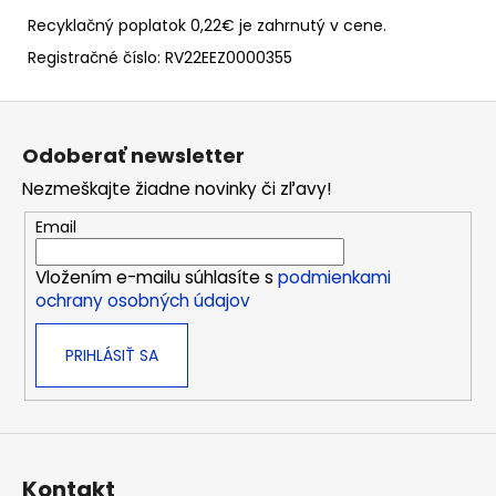
Recyklačný poplatok 0,22€ je zahrnutý v cene.
Registračné číslo: RV22EEZ0000355
Z
á
Odoberať newsletter
p
Nezmeškajte žiadne novinky či zľavy!
ä
t
Email
i
Vložením e-mailu súhlasíte s
podmienkami
e
ochrany osobných údajov
PRIHLÁSIŤ SA
Kontakt