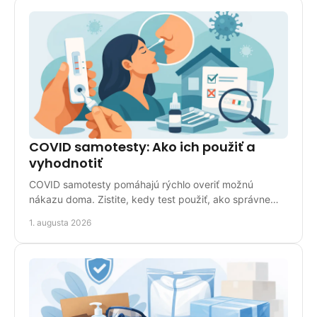
COVID samotesty: Ako ich použiť a
vyhodnotiť
COVID samotesty pomáhajú rýchlo overiť možnú
nákazu doma. Zistite, kedy test použiť, ako správne
odobrať vzorku a čo znamená výsledok pri pozitívnom
1. augusta 2026
náleze.