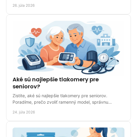
šírku, správnu aplikáciu a ich starostlivosť.
26. júla 2026
Aké sú najlepšie tlakomery pre
seniorov?
Zistite, aké sú najlepšie tlakomery pre seniorov.
Poradíme, prečo zvoliť ramenný model, správnu
manžetu, veľký displej a pamäť meraní doma
24. júla 2026
bezpečne.