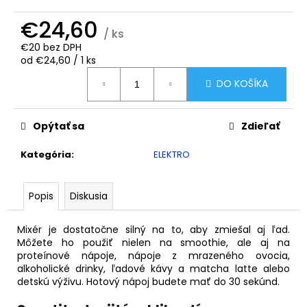
č
a
€24,60
m
/ ks
e
€20 bez DPH
Jednotková
od €24,60 / 1 ks
cena:
DO KOŠÍKA
NITRILOVÉ
NEPUDROVANÉ
RUKAVICE
TMAVO
Opýtať sa
Zdieľať
MODRÉ
100
Kategória
:
ELEKTRO
KS/BAL.
€4,55
Popis
Diskusia
Mixér je dostatočne silný na to, aby zmiešal aj ľad.
Môžete ho použiť nielen na smoothie, ale aj na
proteínové nápoje, nápoje z mrazeného ovocia,
alkoholické drinky, ľadové kávy a matcha latte alebo
detskú výživu. Hotový nápoj budete mať do 30 sekúnd.