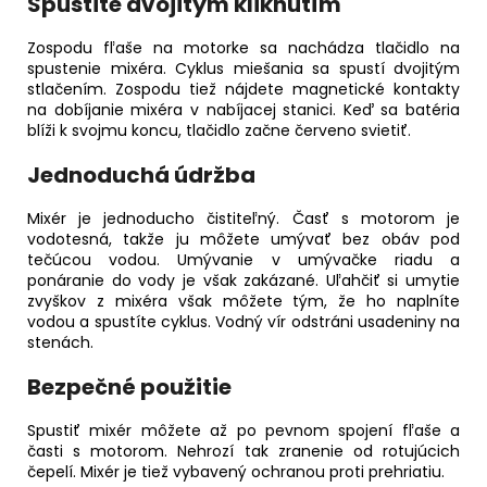
Spustite dvojitým kliknutím
Zospodu fľaše na motorke sa nachádza tlačidlo na
spustenie mixéra. Cyklus miešania sa spustí dvojitým
stlačením. Zospodu tiež nájdete magnetické kontakty
na dobíjanie mixéra v nabíjacej stanici. Keď sa batéria
blíži k svojmu koncu, tlačidlo začne červeno svietiť.
Jednoduchá údržba
Mixér je jednoducho čistiteľný. Časť s motorom je
vodotesná, takže ju môžete umývať bez obáv pod
tečúcou vodou. Umývanie v umývačke riadu a
ponáranie do vody je však zakázané. Uľahčiť si umytie
zvyškov z mixéra však môžete tým, že ho naplníte
vodou a spustíte cyklus. Vodný vír odstráni usadeniny na
stenách.
Bezpečné použitie
Spustiť mixér môžete až po pevnom spojení fľaše a
časti s motorom. Nehrozí tak zranenie od rotujúcich
čepelí. Mixér je tiež vybavený ochranou proti prehriatiu.