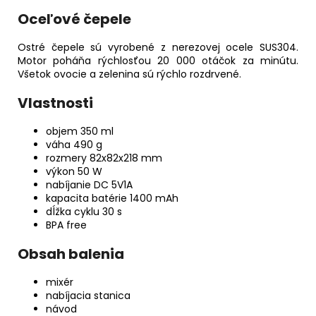
Oceľové čepele
Ostré čepele sú vyrobené z nerezovej ocele SUS304.
Motor poháňa rýchlosťou 20 000 otáčok za minútu.
Všetok ovocie a zelenina sú rýchlo rozdrvené.
Vlastnosti
objem 350 ml
váha 490 g
rozmery 82x82x218 mm
výkon 50 W
nabíjanie DC 5V1A
kapacita batérie 1400 mAh
dĺžka cyklu 30 s
BPA free
Obsah balenia
mixér
nabíjacia stanica
návod