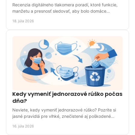
Recenzia digitálneho tlakomera poradí, ktoré funkcie,
manžetu a presnosť sledovať, aby bolo domáce
meranie tlaku spoľahlivé a pohodlné pre celú rodinu.
18. júla 2026
Kedy vymeniť jednorazové rúško počas
dňa?
Neviete, kedy vymeniť jednorazové rúško? Pozrite si
jasné pravidlá pre vlhké, znečistené aj poškodené
rúško doma, v práci a na cestách bezpečne každý deň.
16. júla 2026