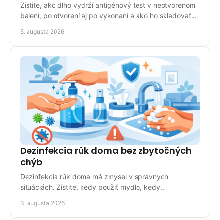
Zistite, ako dlho vydrží antigénový test v neotvorenom
balení, po otvorení aj po vykonaní a ako ho skladovať
správne doma pre presný a spoľahlivý výsledok.
5. augusta 2026
Dezinfekcia rúk doma bez zbytočných
chýb
Dezinfekcia rúk doma má zmysel v správnych
situáciách. Zistite, kedy použiť mydlo, kedy
dezinfekčný prípravok a ako chrániť pokožku v bežnej
3. augusta 2026
domácnosti.